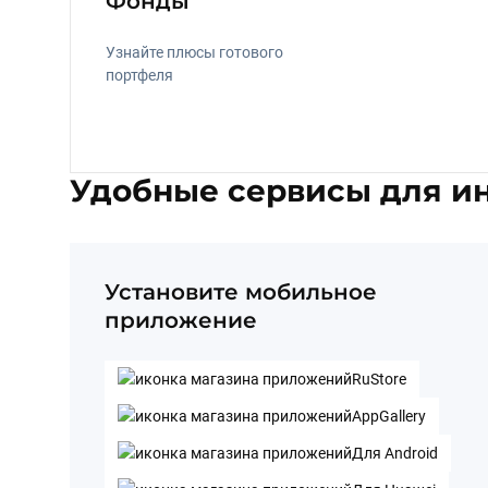
Фонды
Узнайте плюсы готового 
портфеля
Удобные сервисы для и
Установите мобильное
приложение
RuStore
AppGallery
Для Android