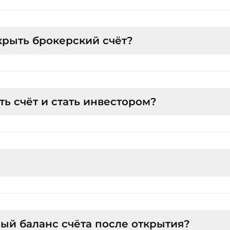
ткрыть счёт можно парой кликов на 
web-сайте
 или в мобильном п
выберите счет для открытия: брокерский счет и/или ИИС;
 смс-кода.
крыть брокерский счёт?
крытия брокерского счета необходимо пройти регистрацию в мобиль
ная учетная запись на Госуслугах.
нительные документы для открытия не нужны.
рытия брокерского счёта необходимо пройти регистрацию в мобильн
пись на Госуслугах.
ть счёт и стать инвестором?
тся бесплатно.
иентам предлагается тарифный план 
«Халва»
.
й баланс счёта после открытия?