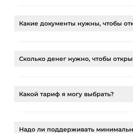
Если вы уже являетесь клиентом ПАО «Совкомбанк», то о
- на главном экране приложения в разделе «Инвестиции» 
- ознакомьтесь с документами и подпишите их с помощью
Какие документы нужны, чтобы от
Если у вас нет открытого банковского счета, то для от
web-сайте
. Для регистрации вам потребуется подтвержден
Если вы уже являетесь клиентом Совкомбанка, то допол
Если у вас нет открытого банковского счёта, то для отк
регистрации вам потребуется подтвержденная учетная за
Сколько денег нужно, чтобы откры
Можно начать с любой суммы. Брокерский счёт открывае
Какой тариф я могу выбрать?
П
ри заключении договора через «Халва-Совкомбанк» кл
Надо ли поддерживать минимальны