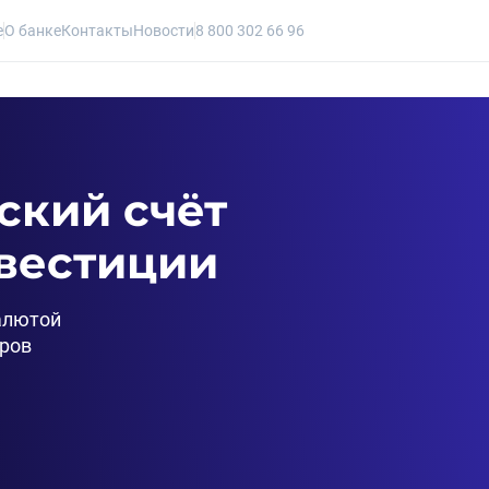
е
О банке
Контакты
Новости
8 800 302 66 96
кий счёт 
вестиции
алютой 
еров