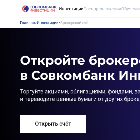
Инвестиции
Спецпредложения
Обучени
Главная
Инвестиции
Брокерский счёт
Откройте брокерс
в Совкомбанк Ин
Торгуйте акциями, облигациями, фондами, в
и переводите ценные бумаги от других брок
Открыть счёт