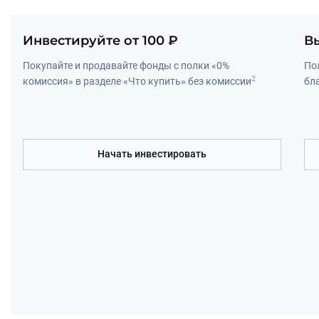
Инвестируйте от 100 ₽
В
Покупайте и продавайте фонды с полки «0% 
По
2
комиссия» в разделе «Что купить» без комиссии
бл
Начать инвестировать