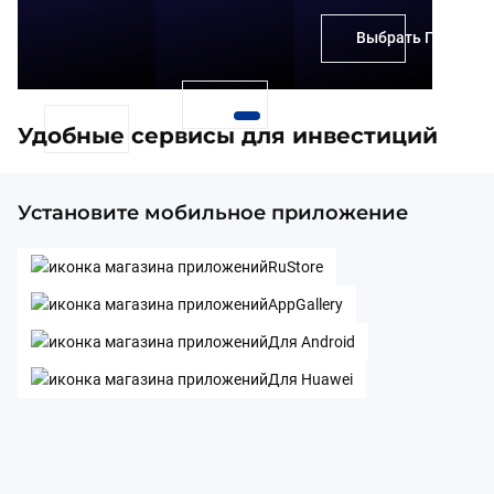
Выбрать ПИФы
Выбрать акции
Выбрать облигации
Удобные сервисы для инвестиций
Установите мобильное приложение
RuStore
AppGallery
Для Android
Для Huawei