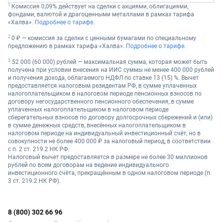
1 
Комиссия 0,09% действует на сделки с акциями, облигациями, 
фондами, валютой и драгоценными металлами в рамках тарифа 
«Халва». 
Подробнее о тарифе. 
2 
0 ₽ — комиссия за сделки с ценными бумагами по специальному 
предложению в рамках тарифа «Халва». 
Подробнее о тарифе.
3
 52 000 (60 000) рублей — максимальная сумма, которая может быть 
получена при условии внесения на ИИС суммы не менее 400 000 рублей 
и получения дохода, облагаемого НДФЛ по ставке 13 (15) %. Вычет 
предоставляется налоговым резидентам РФ, в сумме уплаченных 
налогоплательщиком в налоговом периоде пенсионных взносов по 
договору негосударственного пенсионного обеспечения, в сумме 
уплаченных налогоплательщиком в налоговом периоде 
сберегательных взносов по договору долгосрочных сбережений и (или) 
в сумме денежных средств, внесённых налогоплательщиком в 
налоговом периоде на индивидуальный инвестиционный счёт, но в 
совокупности не более 400 000 ₽ за налоговый период, в соответствии 
с п. 2 ст. 219.2 НК РФ.
Налоговый вычет предоставляется в размере не более 30 миллионов 
рублей по всем договорам на ведение индивидуального 
инвестиционного счёта, прекращённым в одном налоговом периоде (п. 
3 ст. 219.2 НК РФ).
8 (800) 302 66 96