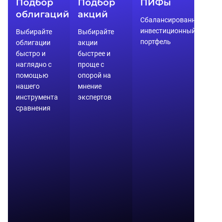
Подбор 
Подбор 
ПИФы
облигаций
акций
Сбалансированный 
инвестиционный 
Выбирайте 
Выбирайте 
портфель
облигации 
акции 
быстро и 
быстрее и 
наглядно с 
проще с 
помощью 
опорой на 
нашего 
мнение 
инструмента 
экспертов
сравнения